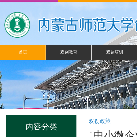
首页
双创教育
双创培训
互联网+ 大赛
双创俱乐部
典型示范
双创政策
内容分类
中小微企